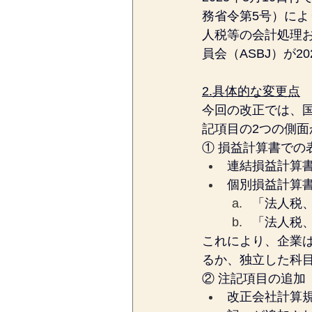
務省令第5号）に
人税等の会計処理
員会（ASBJ）が
2.具体的な変更点
今回の改正では、
記項目の2つの側
① 損益計算書での
連結損益計算
個別損益計算
「法人税
「法人税
これにより、企業
るか、独立した科
② 注記項目の追加
改正会社計算規