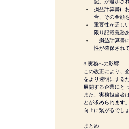
記」が追加さ
損益計算書に
合、その金額
重要性が乏し
限り記載義務
「損益計算書
性が確保され
3.実務への影響
この改正により、
をより透明にする
展開する企業にと
また、実務担当者
とが求められます
向上に繋がるでし
まとめ