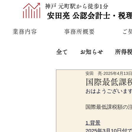
神戸 元町駅から徒歩1分
安田亮
公認
会計士・税
業務内容
事務所概要
ご
全て
お知らせ
所得
安田 亮
2025年4月13
プライベート
経営
国際最低課
おはようございま
国際最低課税額の
1.背景
2025年3月10