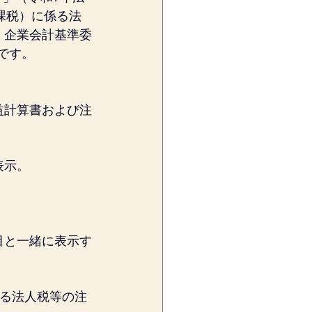
課税）に係る法
、企業会計基準委
のです。
益計算書および注
表示。
目と一緒に表示す
する法人税等の注