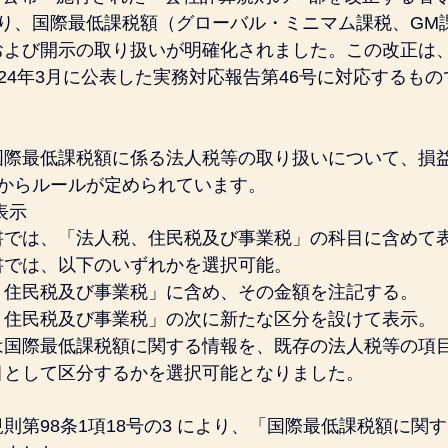
より、国際最低課税額（グローバル・ミニマム課税、GM
および開示の取り扱いが明確化されました。この改正は
2024年3月に公表した実務対応報告第46号に対応するも
国際最低課税額に係る法人税等の取り扱いについて、損
面からルールが定められています。
表示
書では、「法人税、住民税及び事業税」の科目に含めて
書では、以下のいずれかを選択可能。
、住民税及び事業税」に含め、その金額を注記する。
、住民税及び事業税」の次に新たな区分を設けて表示。
は国際最低課税額に関する情報を、既存の法人税等の項
目として区分するかを選択可能となりました。
則第98条1項18号の3 により、「国際最低課税額に関