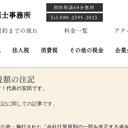
初回相談60分無料
理士事務所
​Tel:080-2395-2023
契約までの流れ
料金一覧
アク
税
法人税
消費税
その他の税金
企業
日
税額の注記
す！代表の安田です。
注記に関しての記事です。
日付で公布・施行された「会社計算規則の一部を改正する省