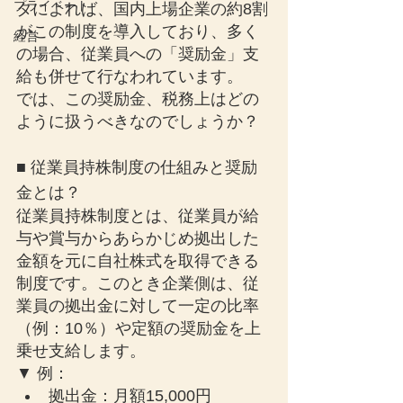
プライベート
タによれば、国内上場企業の約8割
がこの制度を導入しており、多く
経営
の場合、従業員への「奨励金」支
給も併せて行なわれています。
では、この奨励金、税務上はどの
ように扱うべきなのでしょうか？
■ 従業員持株制度の仕組みと奨励
金とは？
従業員持株制度とは、従業員が給
与や賞与からあらかじめ拠出した
金額を元に自社株式を取得できる
制度です。このとき企業側は、従
業員の拠出金に対して一定の比率
（例：10％）や定額の奨励金を上
乗せ支給します。
▼ 例：
拠出金：月額15,000円