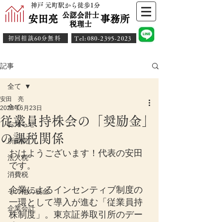
神戸 元町駅から徒歩1分
公認会計士
安田亮 事務所
​税理士
初回相談60分無料
​Tel:080-2395-2023
記事
全て
安田 亮
全て
2025年6月23日
従業員持株会の「奨励金」
お知らせ
の課税関係
所得税
おはようございます！代表の安田
法人税
です。
消費税
企業によるインセンティブ制度の
その他の税金
一環として導入が進む「従業員持
企業会計
株制度」。東京証券取引所のデー