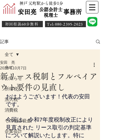
神戸 元町駅から徒歩1分
公認会計士
安田亮 事務所
​税理士
初回相談60分無料
​Tel:080-2395-2023
記事
全て
安田 亮
全て
2025年10月7日
新リース税制とフルペイア
お知らせ
ウト要件の見直し
所得税
おはようございます！代表の安田
法人税
です。
消費税
今回は、令和7年度税制改正により
その他の税金
見直された リース取引の判定基準
企業会計
について解説いたします。特に