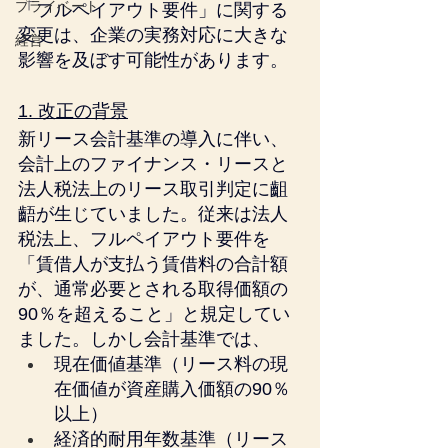
プライベート
「フルペイアウト要件」に関する
変更は、企業の実務対応に大きな
経営
影響を及ぼす可能性があります。
1. 改正の背景
新リース会計基準の導入に伴い、
会計上のファイナンス・リースと
法人税法上のリース取引判定に齟
齬が生じていました。従来は法人
税法上、フルペイアウト要件を
「賃借人が支払う賃借料の合計額
が、通常必要とされる取得価額の
90％を超えること」と規定してい
ました。しかし会計基準では、
現在価値基準（リース料の現
在価値が資産購入価額の90％
以上）
経済的耐用年数基準（リース