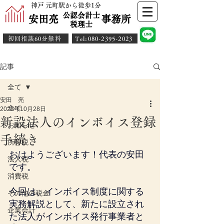
神戸 元町駅から徒歩1分
公認会計士
安田亮 事務所
​税理士
初回相談60分無料
​Tel:080-2395-2023
記事
全て
安田 亮
全て
2025年10月28日
新設法人のインボイス登録
お知らせ
手続き
所得税
おはようございます！代表の安田
法人税
です。
消費税
今回は、インボイス制度に関する
その他の税金
実務解説として、新たに設立され
企業会計
た法人がインボイス発行事業者と