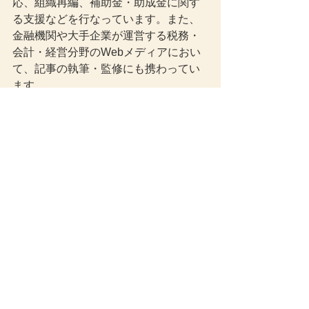
応、組織再編、補助金・助成金に関す
る支援などを行なっています。また、
金融機関や大手企業が運営する税務・
会計・経営分野のWebメディアにおい
て、記事の執筆・監修にも携わってい
ます。
事務所ブログでは、税制改正や会計基
準、経営実務に関する情報を、専門用
語をできるだけかみ砕き、経営者や経
理担当者の方に役立つ形で解説してい
ます。