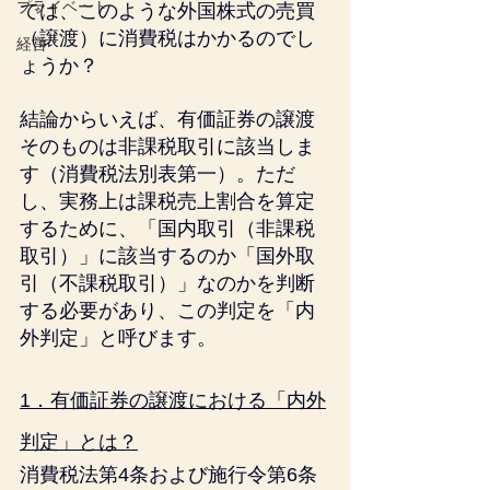
プライベート
では、このような外国株式の売買
（譲渡）に消費税はかかるのでし
経営
ょうか？
結論からいえば、有価証券の譲渡
そのものは非課税取引に該当しま
す（消費税法別表第一）。ただ
し、実務上は課税売上割合を算定
するために、「国内取引（非課税
取引）」に該当するのか「国外取
引（不課税取引）」なのかを判断
する必要があり、この判定を「内
外判定」と呼びます。
1．有価証券の譲渡における「内外
判定」とは？
消費税法第4条および施行令第6条