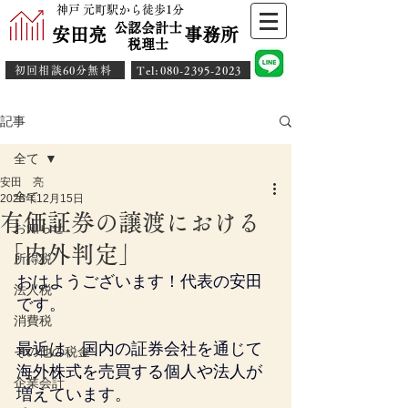
神戸 元町駅から徒歩1分
公認会計士
安田亮 事務所
​税理士
初回相談60分無料
​Tel:080-2395-2023
記事
全て
安田 亮
全て
2025年12月15日
有価証券の譲渡における
お知らせ
「内外判定」
所得税
おはようございます！代表の安田
法人税
です。
消費税
最近は、国内の証券会社を通じて
その他の税金
海外株式を売買する個人や法人が
企業会計
増えています。