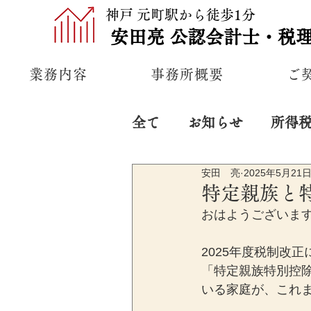
神戸 元町駅から徒歩1分
安田亮
公認
会計士・税
業務内容
事務所概要
ご
全て
お知らせ
所得
安田 亮
2025年5月21
プライベート
経営
特定親族と
おはようございま
2025年度税制改
「特定親族特別控
いる家庭が、これ