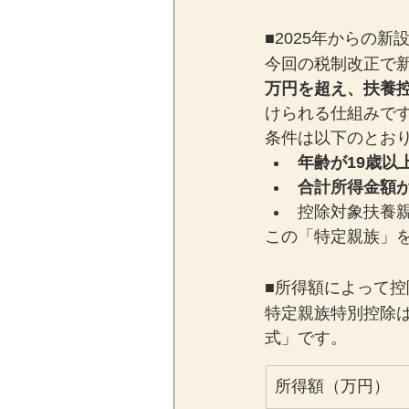
■2025年からの
今回の税制改正で
万円を超え、扶養
けられる仕組みで
条件は以下のとお
年齢が19歳以
合計所得金額が
控除対象扶養
この「特定親族」
■所得額によって控
特定親族特別控除
式」です。
所得額（万円）