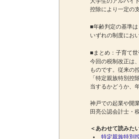
大学生のアルバイ
控除により一定の
■年齢判定の基準は
いずれの制度にお
■まとめ：子育て
今回の税制改正は
ものです。従来の
「特定親族特別控除
当するかどうか、
神戸での起業や開
田亮公認会計士・
＜あわせて読みた
特定親族特別