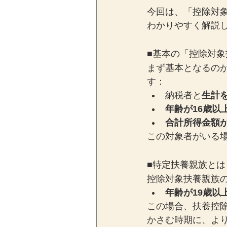
今回は、「控除対
わかりやすく解説
■基本の「控除対
まず基本となるの
す：
納税者と
生計
年齢が16歳以
合計所得金額が
この対象者がいる
■特定扶養親族とは
控除対象扶養親族
年齢が19歳以
この場合、扶養控
かさむ時期に、よ