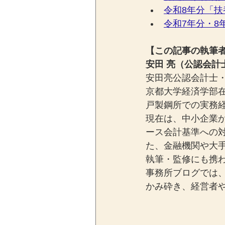
令和8年分「
令和7年分・8
【この記事の執筆
安田 亮（公認会計
安田亮公認会計士・
京都大学経済学部
戸製鋼所での実務経
現在は、中小企業
ース会計基準への
た、金融機関や大
執筆・監修にも携
事務所ブログでは
かみ砕き、経営者