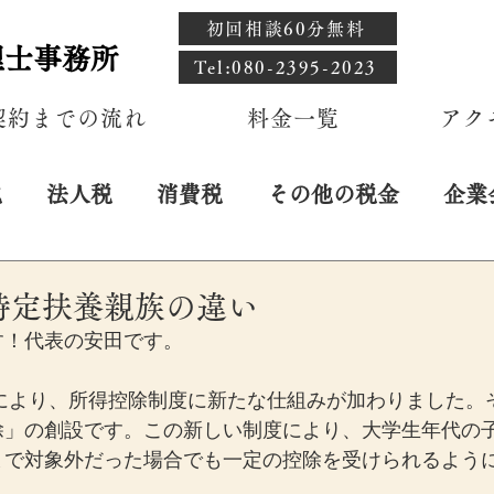
初回相談60分無料
理士事務所
​Tel:080-2395-2023
契約までの流れ
料金一覧
アク
税
法人税
消費税
その他の税金
企業
日
特定扶養親族の違い
す！代表の安田です。
正により、所得控除制度に新たな仕組みが加わりました。
除」の創設です。この新しい制度により、大学生年代の
まで対象外だった場合でも一定の控除を受けられるよう