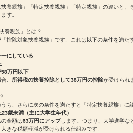
象扶養親族」「特定扶養親族」「特定親族」の違いと、
します。
象扶養親族」とは？
が「控除対象扶養親族」です。これは以下の条件を満た
を一にしている
上
58万円以下
場合、
所得税の扶養控除として38万円の控除
が受けられ
？
のうち、さらに次の条件を満たすと「特定扶養親族」に
上23歳未満（主に大学生年代）
除の金額は
63万円にアップ
します。つまり、大学進学な
り大きな税額軽減が受けられる仕組みです。