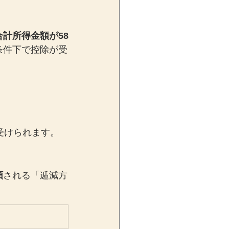
合計所得金額が58
条件下で控除が受
受けられます。
額
される「逓減方