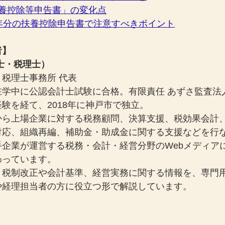
扶養控除等申告書」の変化点
年分の扶養控除申告書で注意すべきポイント
者】
士・税理士）
税理士事務所 代表
在学中に公認会計士試験に合格。有限責任 あずさ監査法
験を経て、2018年に神戸市で独立。
から上場企業に対する税務顧問、決算支援、税効果会計
対応、組織再編、補助金・助成金に関する支援などを行
手企業が運営する税務・会計・経営分野のWebメディア
わっています。
、税制改正や会計基準、経営実務に関する情報を、専門
や経理担当者の方に役立つ形で解説しています。