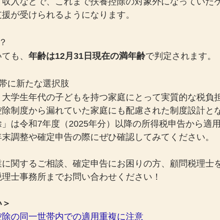
ト収入などで、これまで扶養控除の対象外になっていた
支援が受けられるようになります。
？
いても、
年齢は12月31日現在の満年齢
で判定されます。
世帯に新たな選択肢
、大学生年代の子どもを持つ家庭にとって実質的な税負
控除制度から漏れていた家庭にも配慮された制度設計と
」は令和7年度（2025年分）以降の所得税申告から適
年末調整や確定申告の際にぜひ確認してみてください。
業に関するご相談、確定申告にお困りの方、顧問税理士
税理士事務所までお問い合わせください！
い＞
控除の同一世帯内での適用重複に注意