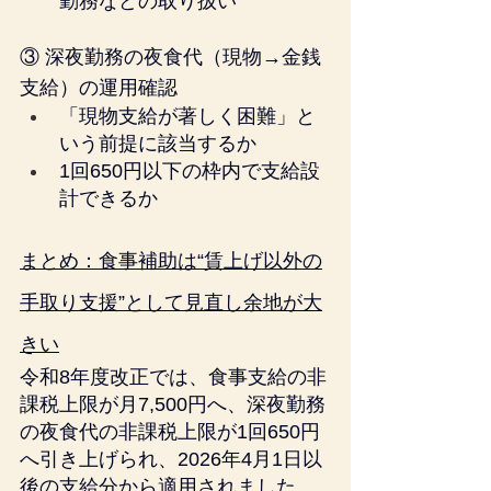
勤務などの取り扱い
③ 深夜勤務の夜食代（現物→金銭
支給）の運用確認
「現物支給が著しく困難」と
いう前提に該当するか
1回650円以下の枠内で支給設
計できるか
まとめ：食事補助は“賃上げ以外の
手取り支援”として見直し余地が大
きい
令和8年度改正では、食事支給の非
課税上限が月7,500円へ、深夜勤務
の夜食代の非課税上限が1回650円
へ引き上げられ、2026年4月1日以
後の支給分から適用されました。