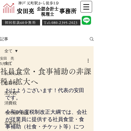
神戸 元町駅から徒歩1分
公認会計士
安田亮 事務所
​税理士
初回相談60分無料
​Tel:080-2395-2023
記事
全て
安田 亮
全て
5月5日
社員食堂・食事補助の非課
お知らせ
税が拡大へ
所得税
おはようございます！代表の安田
法人税
です。
消費税
令和8年度税制改正大綱では、会社
その他の税金
が従業員に提供する社員食堂・食
企業会計
事補助（社食・チケット等）につ