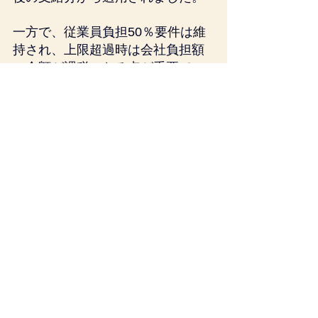
一方で、従業員負担50％要件は維
持され、上限超過時は会社負担額
の全額が課税になる点が重要で
す。
当事務所では、食事補助制度の設
計（非課税要件の充足チェッ
ク）、社内規程の見直し、給与計
算への落とし込み（源泉徴収リス
クの回避）まで一体でサポートし
ています。制度設計の棚卸しをご
希望の企業様はお気軽にご相談く
ださい。