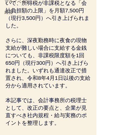
プライベート
いて、所得税が非課税となる「会
社負担額の上限」を月額7,500円
経営
（現行3,500円）へ引き上げられま
した。
さらに、深夜勤務時に夜食の現物
支給が難しい場合に支給する金銭
についても、非課税限度額を1回
650円（現行300円）へ引き上げら
れました。いずれも通達改正で措
置され、令和8年4月1日以後の支給
分から適用されています。
本記事では、会計事務所の税理士
として、改正の要点と、企業が見
直すべき社内規程・給与実務のポ
イントを整理します。