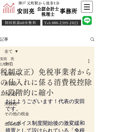
神戸 元町駅から徒歩1分
公認会計士
安田亮 事務所
​税理士
初回相談60分無料
​Tel:080-2395-2023
記事
全て
安田 亮
全て
1月28日
税制改正）免税事業者から
お知らせ
の仕入れに係る消費税控除
所得税
が段階的に縮小
法人税
おはようございます！代表の安田
消費税
です。
その他の税金
インボイス制度開始後の激変緩和
企業会計
措置として設けられている「免税