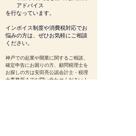
アドバイス
を行なっています。
インボイス制度や消費税対応でお
悩みの方は、ぜひお気軽にご相談
ください。
神戸での起業や開業に関するご相談、
確定申告にお困りの方、顧問税理士を
お探しの方は安田亮公認会計士・税理
士事務所までお問い合わせください！
【この記事の執筆者】
安田 亮（公認会計士・税理士）
安田亮公認会計士・税理士事務所 代表
京都大学経済学部在学中に公認会計士
試験に合格。有限責任 あずさ監査法
人、株式会社神戸製鋼所での実務経験