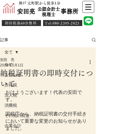
神戸 元町駅から徒歩1分
公認会計士
安田亮 事務所
​税理士
初回相談60分無料
​Tel:080-2395-2023
記事
全て
安田 亮
全て
2024年5月1日
納税証明書の即時交付につ
お知らせ
いて
所得税
おはようございます！代表の安田で
法人税
す。
消費税
国税庁から、納税証明書の交付手続き
その他の税金
において重要な変更のお知らせがあり
企業会計
ました。