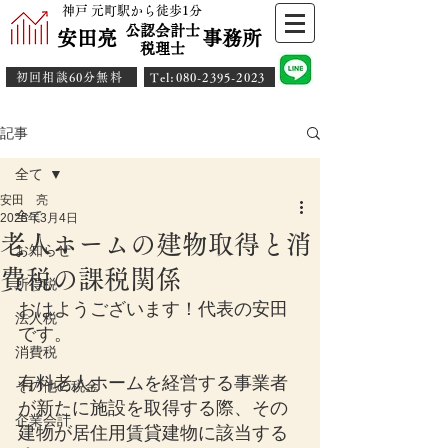
神戸 元町駅から徒歩1分
公認会計士
安田亮 事務所
​税理士
初回相談60分無料
​Tel:080-2395-2023
記事
全て
安田 亮
全て
2025年3月4日
老人ホームの建物取得と消
お知らせ
費税の課税関係
所得税
おはようございます！代表の安田
法人税
です。
消費税
有料老人ホームを経営する事業者
その他の税金
が新たに施設を取得する際、その
企業会計
建物が居住用賃貸建物に該当する