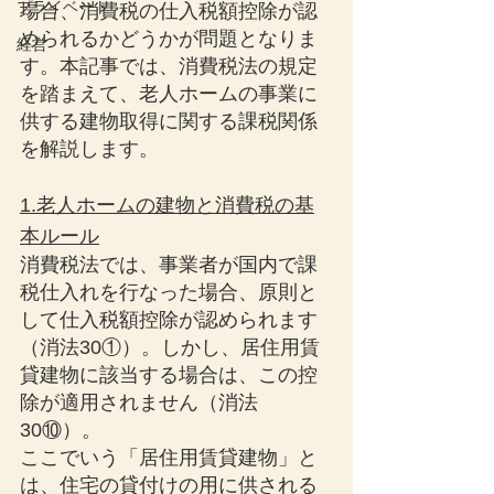
プライベート
場合、消費税の仕入税額控除が認
められるかどうかが問題となりま
経営
す。本記事では、消費税法の規定
を踏まえて、老人ホームの事業に
供する建物取得に関する課税関係
を解説します。
1.老人ホームの建物と消費税の基
本ルール
消費税法では、事業者が国内で課
税仕入れを行なった場合、原則と
して仕入税額控除が認められます
（消法30①）。しかし、居住用賃
貸建物に該当する場合は、この控
除が適用されません（消法
30⑩）。
ここでいう「居住用賃貸建物」と
は、住宅の貸付けの用に供される