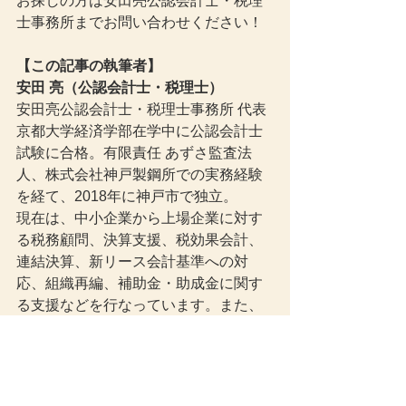
お探しの方は安田亮公認会計士・税理
士事務所までお問い合わせください！
【この記事の執筆者】
安田 亮（公認会計士・税理士）
安田亮公認会計士・税理士事務所 代表
京都大学経済学部在学中に公認会計士
試験に合格。有限責任 あずさ監査法
人、株式会社神戸製鋼所での実務経験
を経て、2018年に神戸市で独立。
現在は、中小企業から上場企業に対す
る税務顧問、決算支援、税効果会計、
連結決算、新リース会計基準への対
応、組織再編、補助金・助成金に関す
る支援などを行なっています。また、
金融機関や大手企業が運営する税務・
会計・経営分野のWebメディアにおい
て、記事の執筆・監修にも携わってい
ます。