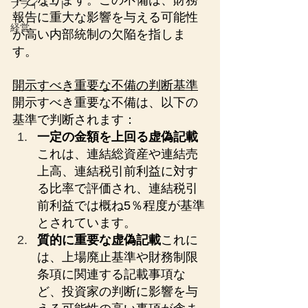
トとなります。この不備は、財務
プライベート
報告に重大な影響を与える可能性
経営
が高い内部統制の欠陥を指しま
す。
開示すべき重要な不備の判断基準
開示すべき重要な不備は、以下の
基準で判断されます：
一定の金額を上回る虚偽記載
これは、連結総資産や連結売
上高、連結税引前利益に対す
る比率で評価され、連結税引
前利益では概ね5％程度が基準
とされています。
質的に重要な虚偽記載
これに
は、上場廃止基準や財務制限
条項に関連する記載事項な
ど、投資家の判断に影響を与