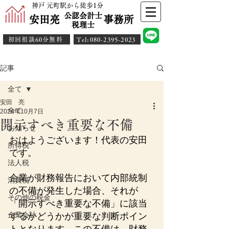
神戸 元町駅から徒歩1分
公認会計士
安田亮 事務所
​税理士
初回相談60分無料
​Tel:080-2395-2023
記事
全て
安田 亮
全て
2024年10月7日
開示すべき重要な不備
お知らせ
おはようございます！代表の安田
所得税
です。
法人税
企業が財務報告において内部統制
消費税
の不備が発生した場合、それが
その他の税金
「開示すべき重要な不備」に該当
企業会計
するかどうかが重要な判断ポイン