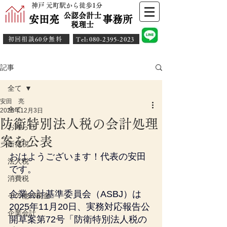
神戸 元町駅から徒歩1分
公認会計士
安田亮 事務所
​税理士
初回相談60分無料
​Tel:080-2395-2023
記事
全て
安田 亮
全て
2025年12月3日
防衛特別法人税の会計処理
お知らせ
案を公表
所得税
おはようございます！代表の安田
法人税
です。
消費税
企業会計基準委員会（ASBJ）は
その他の税金
2025年11月20日、実務対応報告公
企業会計
開草案第72号「防衛特別法人税の