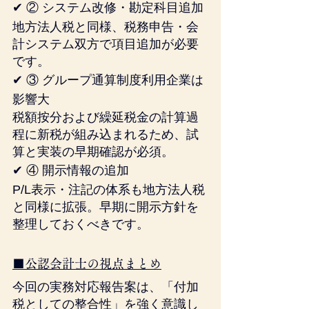
✔ ② システム改修・勘定科目追加
地方法人税と同様、税務申告・会
計システム双方で項目追加が必要
です。
✔ ③ グループ通算制度利用企業は
影響大
税額按分および繰延税金の計算過
程に新税が組み込まれるため、試
算と実装の早期確認が必須。
✔ ④ 開示情報の追加
P/L表示・注記の体系も地方法人税
と同様に拡張。早期に開示方針を
整理しておくべきです。
■公認会計士の視点まとめ
今回の実務対応報告案は、「付加
税としての整合性」を強く意識し