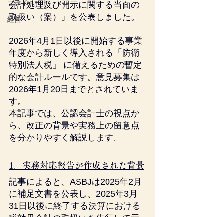
プライベート
会計処理及び開示に関する当面の
取扱い（案）」を公表しました。
経営
2026年4月1日以後に開始する事業
年度から新しく導入される「防衛
特別法人税」 に備えるための暫定
的な会計ルールです。意見募集は
2026年1月20日までとされていま
す。
本記事では、公認会計士の視点か
ら、改正の背景や実務上の留意点
を分かりやすく解説します。
1．実務対応報告が作成された背景
記事によると、ASBJは2025年2月
に補足文書を公表し、2025年3月
31日以後に終了する決算における