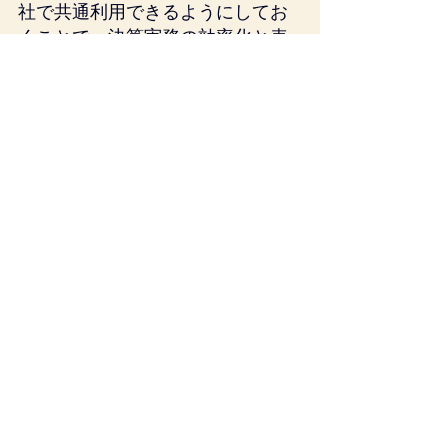
社で共通利用できるようにしてお
くことで、決算実務の効率化と表
現の統一を図ることができます。
6. まとめ：後発事象は「タイミン
グと情報共有」が鍵
ASBJの「後発事象に関する会計基
準」は、
後発事象の評価期間を「財務
諸表の公表の承認日」までと
すること
会計監査人設置会社では「確
認日」との二段階構造を明確
にしたこと
公表の承認日に関する新たな
注記を求めたこと
などにより、決算のタイミング管