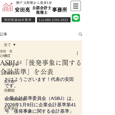
神戸 元町駅から徒歩1分
公認会計士
安田亮 事務所
​税理士
初回相談60分無料
​Tel:080-2395-2023
記事
全て
安田 亮
全て
2月3日
ASBJが「後発事象に関する
お知らせ
会計基準」を公表
所得税
おはようございます！代表の安田
法人税
です。
消費税
企業会計基準委員会（ASBJ）は、
その他の税金
2026年1月9日に企業会計基準第41
企業会計
号「後発事象に関する会計基準」