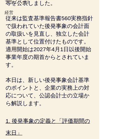
プライベート
等を公表しました。
経営
従来は監査基準報告書560実務指針
で扱われていた後発事象の会計面
の取扱いを見直し、独立した会計
基準として位置付けたものです。
適用開始は2027年4月1日以後開始
事業年度の期首からとされていま
す。
本日は、新しい後発事象会計基準
のポイントと、企業の実務上の対
応について、公認会計士の立場か
ら解説します。
1. 後発事象の定義と「評価期間の
末日」