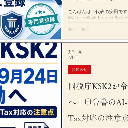
こんばんは！代表の安田です。 こ
PRO」の監修者として登録されま
Fact Check PROは、
投稿などのコンテンツについ
なうサービスです。 新聞・
よるファクトチェックと、各
安田 亮
組み合わせることで、情報の
7月2日
目的としています。 Fact C
らご覧いただけます。 https://f
お知らせ
理士の監修者として登録 今
としてFact Check PR
国税庁KSK2が令
経営などの分野では、制度改
個々の事情によって取り扱い
へ｜申告書のAI-
ありません。 そのため、W
は、単に文章として読みやす
などの根拠に基づき、読者に
Tax対応の注意