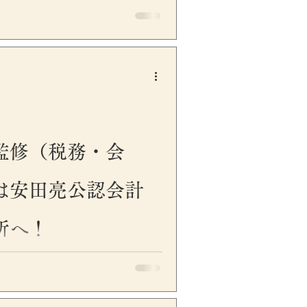
安田です。 税務申告や各種届出
テム変更として、国税庁の次世
が、令和8年9月24日から稼働する
税庁の基幹システムのことです。そ
されるKSK2では、書面で提出さ
法定調書などについて、AI-
とした新様式への改訂が予定され
、書面提出を行なう事業者や税理
が最新のものかどうかを、これ
監修（税務・会
ます。 一方で、e-Taxによる電
帳票のレイアウトがAI-OCR様
は安田亮公認会計
かわらず、入力データが国税当局に
、基本的に今回の様式改訂の影
所へ！
 今回は、KSK2稼働に伴う申告
令和8年9月前後の申告・届出実務で
。 KSK2とは？ KSK2とは、
安田です。 「税金・会計・確定
で
内容に誤りがないか不安」 「制
に自信が持てない」 「監修者名