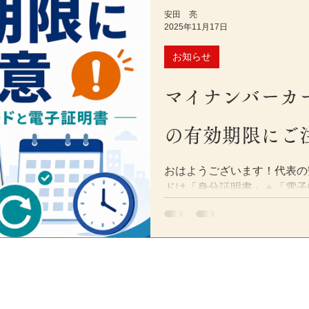
を出して、記事の信頼性を高
安田 亮
公認会計士・税理士が実務目
2025年11月17日
事務所では、会計・税務の正
伝わる読みやすさと誤解を生
お知らせ
します。 記事監修が重要な
は特に注意） 税金や社会保
マイナンバーカ
誤情報＝読者の損失につなが
改正も多く、古い情報が混ざ
の有効期限にご
記事監修を入れることで、例
ます。 制度・用語・手続き
おはようございます！代表の
もチェック） 断定表現や過
ドは「身分証明書」＋「電子
ムリスクを低減 監修者の実
ドは、本人確認書類としてだけ
補強（E-E-A-T） 読者が
告・納税システム）やマイナ
CV（申込・資料請求）にも
基盤となる重要なツールです
績（一部
しており、確定申告・年末調
にも広く利用されています。
トが「有効期限」。 カード
いる電子証明書の期限が異な