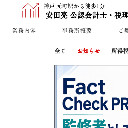
神戸 元町駅から徒歩1分
安田亮
公認
会計士・税
業務内容
事務所概要
ご
全て
お知らせ
所得
経営