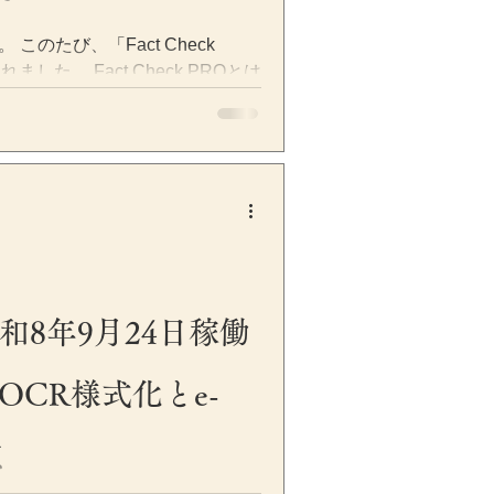
のたび、「Fact Check
した。 Fact Check PROとは
記事やプレスリリース、動画台本、SNS
て、事実確認や専門家監修を行
出版業界で経験を積んだ校閲者に
分野の専門家による内容確認を
正確性や信頼性を高めることを
heck PROの公式サイトは、以下か
actcheckpro.jp 公認会計士・税
回、公認会計士・税理士の専門家
Oに登録されました。 税務・会計・企業
和8年9月24日稼働
正が頻繁に行なわれるほか、
や結論が異なるケースも少なく
OCR様式化とe-
eb記事などで情報を発信する際に
いだけでなく、法令や公的資料
誤解を与え
点