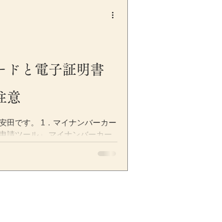
めたい」 このようなお悩みに、
線で記事監修を行ないます。 当
確性はもちろん、一般の方にも
まない表現まで踏み込んで監修
理由（税務・会計・金融ジャンル
険、法人・個人の手続きなどは、
ードと電子証明書
る領域です。 さらに近年は制度
ると一気に信頼を落とします。
注意
えば次のような効果が期待でき
の誤りを防止（引用・根拠の整合
安田です。 1．マイナンバーカー
度な一般化を避け、炎上・クレー
申請ツール」 マイナンバーカー
名・資格により、記事の信頼性を
でなく、e-Tax（国税電子申
次に何をすべきかが明確になり、
ポータル連携など、電子申請の
つながりやすい 当事務所の監修実
。 現在では全国民の約8割が保有
整・控除証明書の自動入力など
 一方で、見落としがちなポイン
そのものと、カードに搭載されて
るため注意が必要です。 2．マイ