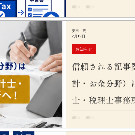
おはようございます！代表の
の実務に関係する大きなシス
代基幹システムであるKSK2
予定です。 KSKとは、国
安田 亮
の次世代システムとして導入
2月19日
れる申告書や申請書、届出書、
OCRによる読み取りを前提
お知らせ
ています。 この変更により
士事務所では、提出する様式
信頼される記事
まで以上に確認する必要があり
子申告については、表示される
計・お金分野）
式か非AI-OCR様式かにか
送信される仕組みであるため
士・税理士事務
響は受けないとされています。
書等のAI-OCR様式化と、
注意すべきポイントを整理します
おはようございます！代表の
国税庁の次世代基幹システム
申告の記事を書いたけれど、
度改正が多くて、情報の鮮度