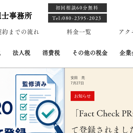
初回相談60分無料
理士事務所
​Tel:080-2395-2023
契約までの流れ
料金一覧
アク
税
法人税
消費税
その他の税金
企業
安田 亮
7月27日
お知らせ
「Fact Chec
て登録されまし