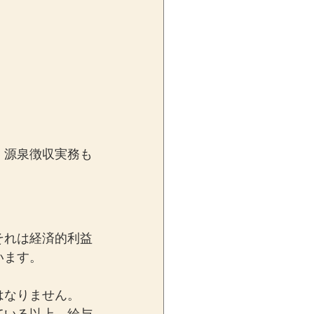
、源泉徴収実務も
それは経済的利益
います。
はなりません。