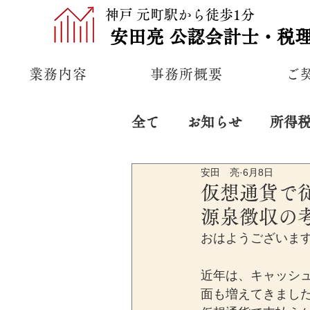
神戸 元町駅から徒歩1分
安田亮
公認
会計士・税
業務内容
事務所概要
ご
全て
お知らせ
所得
安田 亮
6月8日
プライベート
経営
仮想通貨で
源泉徴収の
おはようございま
近年は、キャッシ
面も増えてきまし