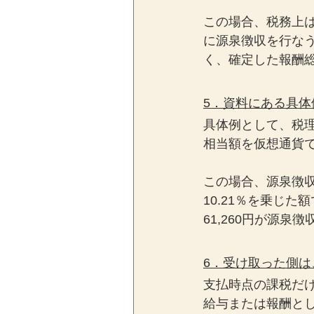
この場合、税務上
に源泉徴収を行な
く、確定した報酬
5．資料にある具体
具体例として、税理
相当額を仮想通貨
この場合、源泉徴収
10.21％を乗じた
61,260円が源泉
6．受け取った側
支払時点の課税だ
給与または報酬と