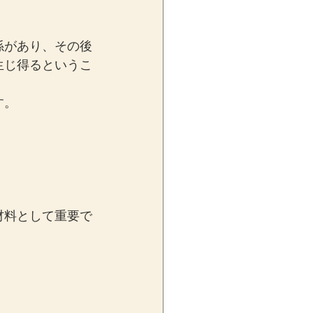
係があり、その後
生じ得るというこ
す。
材料として重要で