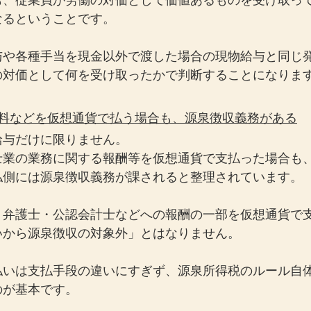
も、従業員が労働の対価として価値あるものを受け取っ
なるということです。
与や各種手当を現金以外で渡した場合の現物給与と同じ
の対価として何を受け取ったかで判断することになりま
演料などを仮想通貨で払う場合も、源泉徴収義務がある
給与だけに限りません。
士業の業務に関する報酬等を仮想通貨で支払った場合も
払側には源泉徴収義務が課されると整理されています。
・弁護士・公認会計士などへの報酬の一部を仮想通貨で
いから源泉徴収の対象外」とはなりません。
払いは支払手段の違いにすぎず、源泉所得税のルール自
のが基本です。