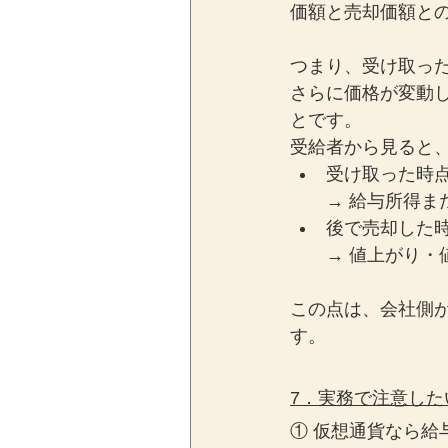
価額と売却価額と
つまり、受け取っ
さらに価格が変動
とです。
受給者から見ると
受け取った時
→ 給与所得ま
後で売却した
→ 値上がり・
この点は、会社側
す。
7．実務で注意した
① 仮想通貨なら給