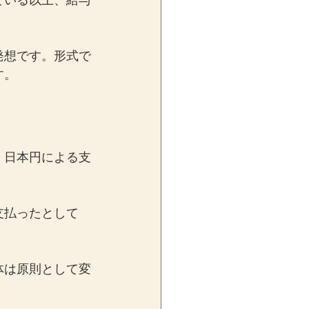
ている以上、給与
発想です。形式で
す。
、日本円による支
支払ったとして
体は原則として変