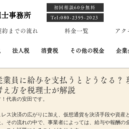
初回相談60分無料
理士事務所
​Tel:080-2395-2023
契約までの流れ
料金一覧
アク
税
法人税
消費税
その他の税金
企業
従業員に給与を支払うとどうなる？ 
考え方を税理士が解説
す！代表の安田です。
ュレス決済の広がりに加え、仮想通貨を決済手段や資産
た。その流れの中で、事業者によっては、給与や報酬の