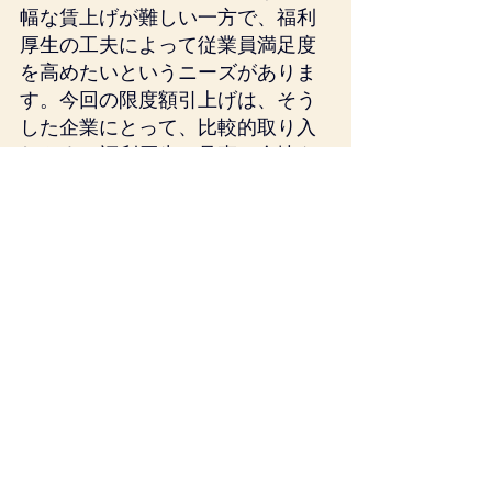
幅な賃上げが難しい一方で、福利
厚生の工夫によって従業員満足度
を高めたいというニーズがありま
す。今回の限度額引上げは、そう
した企業にとって、比較的取り入
れやすい福利厚生の見直し余地を
広げるものといえます。
たとえば、従来は非課税枠の小さ
さから導入しにくかった食事補助
制度も、今後は制度設計しやすく
なるかもしれません。もっとも、
非課税限度額の存在だけで安心せ
ず、支給方法や判定基準まで含め
て適正に設計することが前提で
す。
まとめ