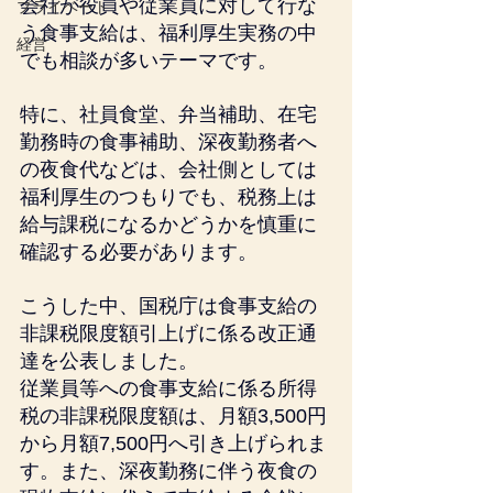
会社が役員や従業員に対して行な
プライベート
う食事支給は、福利厚生実務の中
経営
でも相談が多いテーマです。
特に、社員食堂、弁当補助、在宅
勤務時の食事補助、深夜勤務者へ
の夜食代などは、会社側としては
福利厚生のつもりでも、税務上は
給与課税になるかどうかを慎重に
確認する必要があります。
こうした中、国税庁は食事支給の
非課税限度額引上げに係る改正通
達を公表しました。
従業員等への食事支給に係る所得
税の非課税限度額は、月額3,500円
から月額7,500円へ引き上げられま
す。また、深夜勤務に伴う夜食の