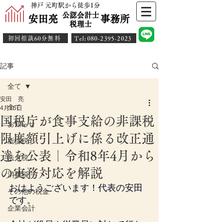
神戸 元町駅から徒歩1分
公認会計士
安田亮 事務所
​税理士
初回相談60分無料
​Tel:080-2395-2023
記事
全て
安田 亮
全て
4月16日
国税庁が食事支給の非課税
お知らせ
限度額引上げに係る改正通
所得税
達を公表｜令和8年4月から
法人税
の実務対応を解説
消費税
おはようございます！代表の安田
その他の税金
です。
企業会計