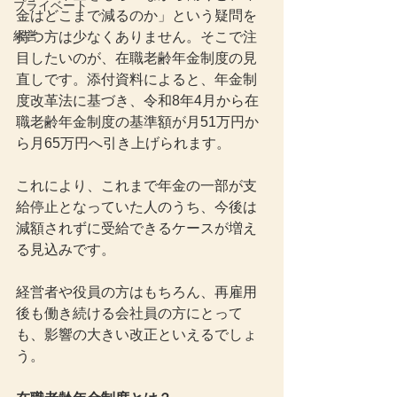
プライベート
金はどこまで減るのか」という疑問を
経営
持つ方は少なくありません。そこで注
目したいのが、在職老齢年金制度の見
直しです。添付資料によると、年金制
度改革法に基づき、令和8年4月から在
職老齢年金制度の基準額が月51万円か
ら月65万円へ引き上げられます。
これにより、これまで年金の一部が支
給停止となっていた人のうち、今後は
減額されずに受給できるケースが増え
る見込みです。
経営者や役員の方はもちろん、再雇用
後も働き続ける会社員の方にとって
も、影響の大きい改正といえるでしょ
う。