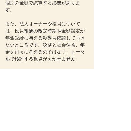
個別の金額で試算する必要がありま
す。
また、法人オーナーや役員について
は、役員報酬の改定時期や金額設定が
年金受給に与える影響も確認しておき
たいところです。税務と社会保険、年
金を別々に考えるのではなく、トータ
ルで検討する視点が欠かせません。
まとめ
令和8年4月から、在職老齢年金制度の
基準額は月51万円から月65万円へ引き
上げられます。これにより、65歳以上
で働きながら老齢厚生年金を受給して
いる人のうち、これまで年金の一部が
支給停止となっていた方でも、今後は
減額されずに受給できるケースが増え
る見込みです。支給停止の対象は老齢