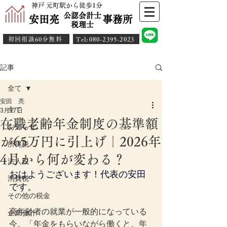
神戸 元町駅から徒歩1分
公認会計士
安田亮 事務所
​税理士
初回相談60分無料
​Tel:080-2395-2023
記事
全て
安田 亮
全て
3月17日
在職老齢年金制度の基準額
お知らせ
が65万円に引上げ｜2026年
所得税
4月から何が変わる？
法人税
おはようございます！代表の安田
消費税
です。
その他の税金
高年齢者の就業が一般的になっている
企業会計
今、「年金をもらいながら働くと、年