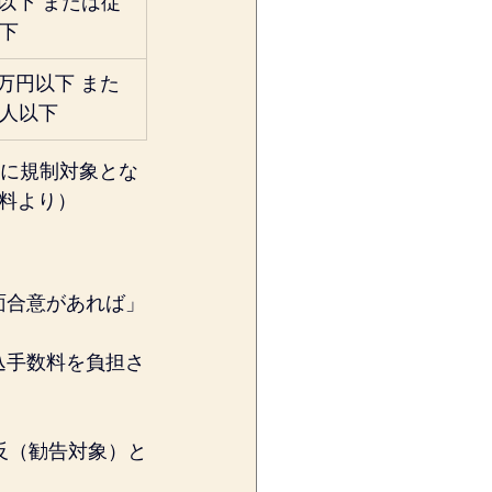
以下 または従
以下
0万円以下 また
0人以下
たに規制対象とな
料より）
面合意があれば」
込手数料を負担さ
反（勧告対象）と