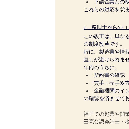
下請企業との
これらの対応を怠
6．税理士からのコ
この改正は、単な
の制度改革です。
特に、製造業や情
直しが避けられま
年内のうちに、
契約書の確認
買手・売手双
金融機関のイ
の確認を済ませて
神戸での起業や開
田亮公認会計士・