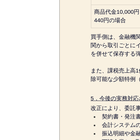
商品代金10,000
440円の場合
買手側は、金融機
関から取引ごとに
を併せて保存する弾
また、課税売上高
除可能な少額特例（
5．今後の実務対応
改正により、委託
契約書・発注
会計システム
振込明細や金