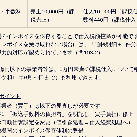
円・手数料
売上10,000円（課
仕入10,000円（課
税売上）
数料440円（課税仕入
関のインボイスを保存することで仕入税額控除が可能で
インボイスを受け取れない場合には、「通帳明細＋1件分
力的対応が認められています（問103-2）。
1億円以下の事業者等は、1万円未満の課税仕入について
令和11年9月30日まで）も利用できます。
ポイント
事業者（買手）は以下の見直しが必要です。
書に「振込手数料の負担者」を明記し、買手負担に修正
の自動仕訳設定を変更（値引き処理→仕入経費処理へ）
融機関のインボイス保存体制の整備