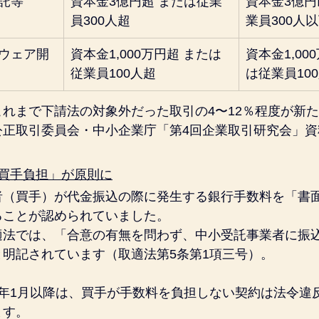
託等
資本金3億円超 または従業
資本金3億円
員300人超
業員300人
ウェア開
資本金1,000万円超 または
資本金1,00
従業員100人超
は従業員10
れまで下請法の対象外だった取引の4〜12％程度が新
公正取引委員会・中小企業庁「第4回企業取引研究会」資
買手負担」が原則に
者（買手）が代金振込の際に発生する銀行手数料を「書
ることが認められていました。
適法では、「合意の有無を問わず、中小受託事業者に振
明記されています（取適法第5条第1項三号）。
8年1月以降は、買手が手数料を負担しない契約は法令違
ます。