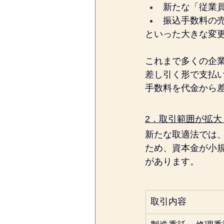
新たな「従業
振込手数料の
といった大きな変
これまで多くの企
差し引く形で支払
手数料を代金から
2．取引範囲が拡大
新たな取適法では
ため、資本金が小
があります。
取引内容