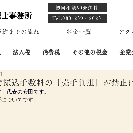
初回相談60分無料
理士事務所
​Tel:080-2395-2023
契約までの流れ
料金一覧
アク
税
法人税
消費税
その他の税金
企業
日
で振込手数料の「売手負担」が禁止
す！代表の安田です。
正についてです。