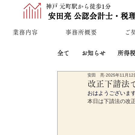
神戸 元町駅から徒歩1分
安田亮
公認
会計士・税
業務内容
事務所概要
ご
全て
お知らせ
所得
安田 亮
2025年11月12
プライベート
経営
改正下請法
おはようございま
本日は下請法の改