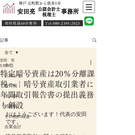
神戸 元町駅から徒歩1分
公認会計士
安田亮 事務所
​税理士
初回相談60分無料
​Tel:080-2395-2023
記事
全て
安田 亮
全て
5月24日
特定暗号資産は20％分離課
お知らせ
税へ｜暗号資産取引業者に
所得税
年間取引報告書の提出義務
法人税
も創設
消費税
おはようございます！代表の安田
その他の税金
です。
企業会計