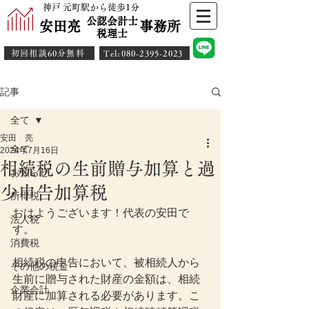
神戸 元町駅から徒歩1分
公認会計士
安田亮 事務所
​税理士
初回相談60分無料
​Tel:080-2395-2023
記事
全て
安田 亮
全て
2024年7月16日
相続税の生前贈与加算と過
お知らせ
少申告加算税
所得税
おはようございます！代表の安田で
法人税
す。
消費税
相続税の申告において、被相続人から
その他の税金
生前に贈与された財産の金額は、相続
企業会計
財産に加算される必要があります。こ