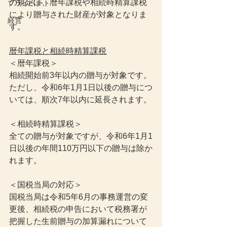
の規定は、暦年課税や相続時精算課税
プライベート
により贈与された財産が対象となりま
経営
す。
暦年課税と相続時精算課税
＜暦年課税＞
相続開始前3年以内の贈与が対象です。
ただし、令和6年1月1日以後の贈与につ
いては、順次7年以内に延長されます。
＜相続時精算課税＞
全ての贈与が対象ですが、令和6年1月1
日以後の年間110万円以下の贈与は除か
れます。
＜国税当局の対応＞
国税当局は令和5年6月の事務運営の変
更後、相続税の申告において税務署が
把握した生前贈与の加算漏れについて