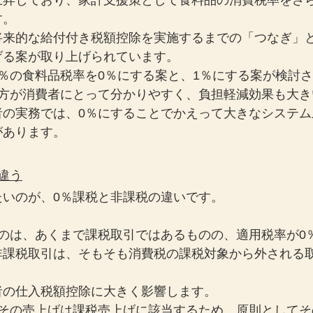
上昇しており、家計支援策として食料品の消費税率をさ
す。
将来的な給付付き税額控除を実施するまでの「つなぎ」
げる案が取り上げられています。
％の食料品税率を0％にする案と、1％にする案が検討
の方が消費者にとって分かりやすく、負担軽減効果も大き
者の実務では、0％にすることでかえって大きなシステム
があります。
違う
たいのが、0％課税と非課税の違いです。
うのは、あくまで課税取引ではあるものの、適用税率が0
非課税取引は、そもそも消費税の課税対象から外される
者の仕入税額控除に大きく影響します。
、その売上げは課税売上げに該当するため、原則としてそ