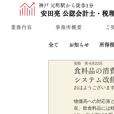
神戸 元町駅から徒歩1分
安田亮
公認
会計士・税
業務内容
事務所概要
ご
全て
お知らせ
所得
安田 亮
6月22日
プライベート
経営
食料品の消
システム改
おはようございま
物価高への対応策
在、飲食料品には