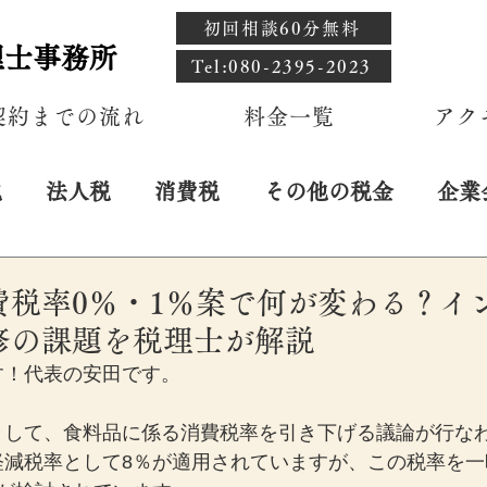
初回相談60分無料
理士事務所
​Tel:080-2395-2023
契約までの流れ
料金一覧
アク
税
法人税
消費税
その他の税金
企業
費税率0％・1％案で何が変わる？イ
修の課題を税理士が解説
す！代表の安田です。
として、食料品に係る消費税率を引き下げる議論が行な
軽減税率として8％が適用されていますが、この税率を一