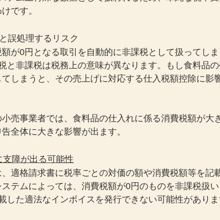
わけです。
課税と誤処理するリスク
税額が0円となる取引を自動的に非課税として扱ってしま
課税と非課税は税務上の意味が異なります。もし食料品の
してしまうと、その売上げに対応する仕入税額控除に影
の小売事業者では、食料品の仕入れに係る消費税額が大
申告全体に大きな影響が出ます。
行に支障が出る可能性
は、適格請求書に税率ごとの対価の額や消費税額等を記
システムによっては、消費税額が0円のものを非課税扱い
記載した適法なインボイスを発行できない可能性がありま