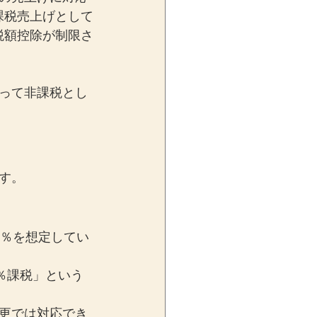
課税売上げとして
税額控除が制限さ
って非課税とし
。
す。
0％を想定してい
％課税」という
更では対応でき