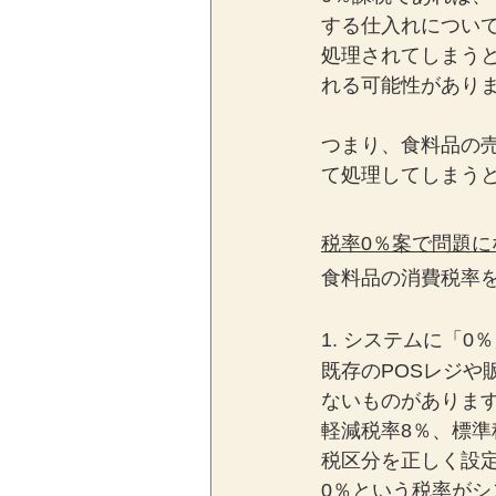
する仕入れについ
処理されてしまう
れる可能性があり
つまり、食料品の
て処理してしまう
税率0％案で問題に
食料品の消費税率
1. システムに「
既存のPOSレジや
ないものがありま
軽減税率8％、標準
税区分を正しく設
0％という税率が