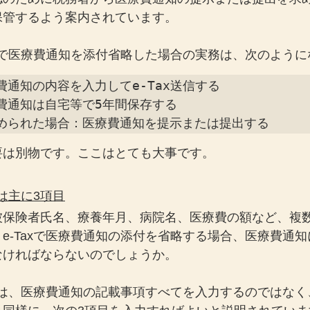
保管するよう案内されています。
axで医療費通知を添付省略した場合の実務は、次のよう
通知の内容を入力してe-Tax送信する

費通知は自宅等で5年間保存する

められた場合：医療費通知を提示または提出する
要は別物です。ここはとても大事です。
のは主に3項目
被保険者氏名、療養年月、病院名、医療費の額など、複
e-Taxで医療費通知の添付を省略する場合、医療費通
なければならないのでしょうか。
告では、医療費通知の記載事項すべてを入力するのではな