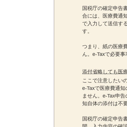
国税庁の確定申告書
合には、医療費通
で入力して送信す
す。
つまり、紙の医療
ん。e-Taxで必
添付省略しても医
ここで注意したい
e-Taxで医療費
ません。e-Tax
知自体の添付は不
国税庁の確定申告
間、入力内容の確