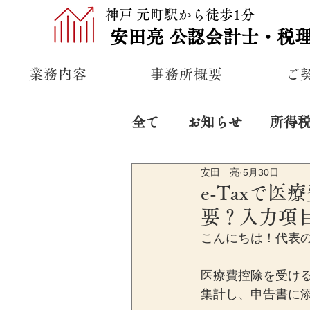
神戸 元町駅から徒歩1分
安田亮
公認
会計士・税
業務内容
事務所概要
ご
全て
お知らせ
所得
安田 亮
5月30日
プライベート
経営
e-Taxで
要？入力項
こんにちは！代表
医療費控除を受け
集計し、申告書に