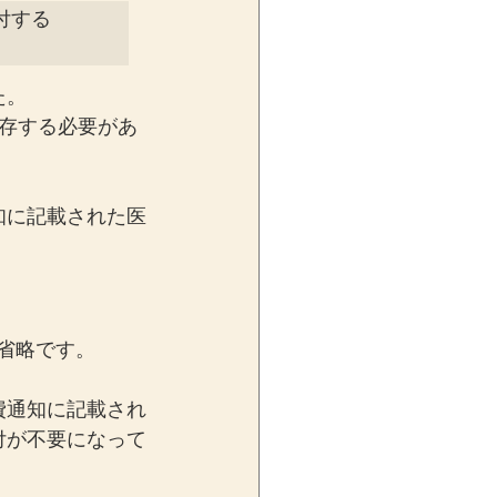
する

た。
存する必要があ
知に記載された医
付省略です。
費通知に記載され
付が不要になって