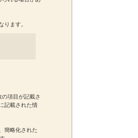
になります。
数の項目が記載さ
知に記載された情
く、簡略化された