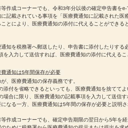
等作成コーナーでも、令和3年分以後の確定申告書をe-T
知に記載されている事項を「医療費通知に記載された医
ることにより、医療費通知の添付に代えることができる
費通知を税務署へ郵送したり、申告書に添付したりする
要事項を入力して送信すれば、医療費通知の添付に代える
療費通知は5年間保存が必要
のが、医療費通知の保存義務です。
通知の添付を省略できるといっても、医療費通知を捨てて
申告の場合に限り、医療費通知の記載事項を入力して送信
要になる一方、医療費通知は5年間の保存が必要と説明さ
書等作成コーナーでも、確定申告期限の翌日から5年を経
認のために税務署から医療費通知の提示または提出を求