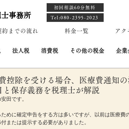
初回相談60分無料
理士事務所
​Tel:080-2395-2023
契約までの流れ
料金一覧
アク
税
法人税
消費税
その他の税金
企業
医療費控除を受ける場合、医療費通知
目と保存義務を税理士が解説
の安田です。
るために確定申告をする方は多いですが、以前は医療費
添付または提示する必要がありました。