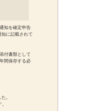
通知を確定申告
通知に記載されて
添付書類として
年間保存する必
した。
す。