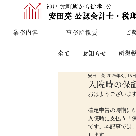
神戸 元町駅から徒歩1分
安田亮
公認
会計士・税
業務内容
事務所概要
ご
全て
お知らせ
所得
安田 亮
2025年3月15
プライベート
経営
入院時の保
おはようございま
確定申告の時期に
入院時に支払う「
です。本記事では
します。