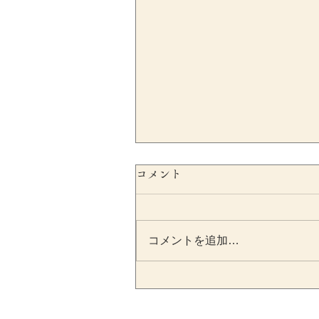
コメント
コメントを追加…
源泉所得税の納期の特例と
は？従業員10人以上になっ