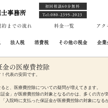
初回相談60分無料
理士事務所
​Tel:080-2395-2023
契約までの流れ
料金一覧
アク
税
法人税
消費税
その他の税金
企業
日
証金の医療費控除
す！代表の安田です。
なると、医療費控除についての疑問が増えてきます。
保証金」が医療費控除の対象となるのかは、多くの方が
、「入院時に支払った保証金が医療費控除の対象になる