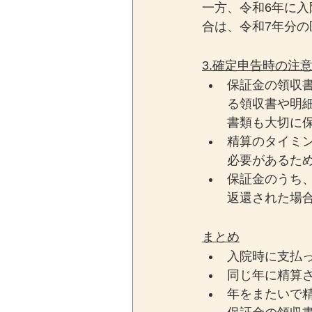
一方、令和6年に
合は、令和7年分
3.確定申告時の注
保証金の領収
る領収書や明
書類も大切に
精算のタイミ
必要があるた
保証金のうち
返還された場
まとめ
入院時に支払
同じ年に精算
年をまたいで