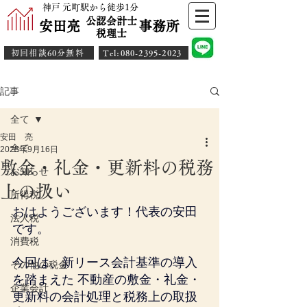
神戸 元町駅から徒歩1分
公認会計士
安田亮 事務所
​税理士
初回相談60分無料
​Tel:080-2395-2023
記事
全て
安田 亮
全て
2025年9月16日
敷金・礼金・更新料の税務
お知らせ
上の扱い
所得税
おはようございます！代表の安田
法人税
です。
消費税
今回は、新リース会計基準の導入
その他の税金
を踏まえた 不動産の敷金・礼金・
企業会計
更新料の会計処理と税務上の取扱